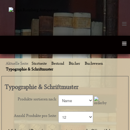
≡
≡
Aktuelle Seite:
Startseite
Bestand
Bücher
Buchwesen
Typographie & Schriftmuster
Typographie & Schriftmuster
Produkte sortieren nach:
Anzahl Produkte pro Seite: