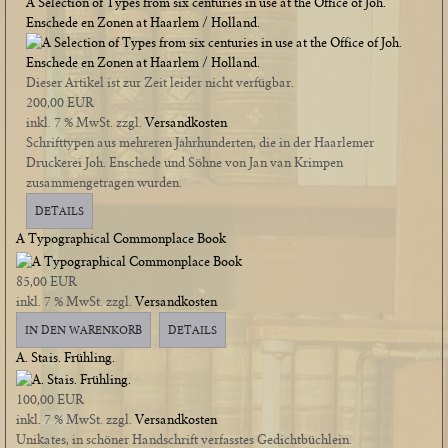
A Selection of Types from six centuries in use at the Office of Joh.
Enschede en Zonen at Haarlem / Holland.
Dieser Artikel ist zur Zeit leider nicht verfügbar.
200,00 EUR
inkl. 7 % MwSt.
zzgl.
Versandkosten
Schrifttypen aus mehreren Jahrhunderten, die in der Haarlemer
Druckerei Joh. Enschede und Söhne von Jan van Krimpen
zusammengetragen wurden.
DETAILS
A Typographical Commonplace Book
85,00 EUR
inkl. 7 % MwSt.
zzgl.
Versandkosten
IN DEN WARENKORB
DETAILS
A. Stais. Frühling.
100,00 EUR
inkl. 7 % MwSt.
zzgl.
Versandkosten
Unikates, in schöner Handschrift verfasstes Gedichtbüchlein.